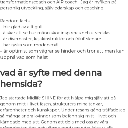
transformationscoach och AIP coach. Jag är nyfiken på
personlig utveckling, självledarskap och coaching.
Random facts:
– blir glad av allt gult
– älskar att se hur människor inspireras och utvecklas
– är divemaster, kajakinstruktör och friluftsledare
– har ryska som modersmål
– är
optimist som vägrar se hinder och tror att man kan
uppnå vad som helst
vad är syfte med denna
hemsida?
Jag startade Midlife SHINE för att hjälpa mig själv att gå
genom mitt-i-livet fasen, strukturera mina tankar,
erfarenheter och kunskaper. Under resans gång träffade jag
så många andra kvinnor som befann sig mitt-i-livet och
kämpade med sitt. Genom att dela med oss av våra
erfarenheter, tips och värme med varandra, blev vi allt