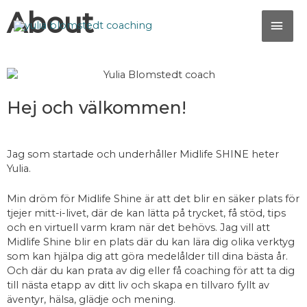
Hoppa
About
HU
till
innehåll
Hej och välkommen!
Jag som startade och underhåller Midlife SHINE heter
Yulia.
Min dröm för Midlife Shine är att det blir en säker plats för
tjejer mitt-i-livet, där de kan lätta på trycket, få stöd, tips
och en virtuell varm kram när det behövs. Jag vill att
Midlife Shine blir en plats där du kan lära dig olika verktyg
som kan hjälpa dig att göra medelålder till dina bästa år
.
Och där du kan prata av dig eller få coaching för att ta dig
till nästa etapp av ditt liv och skapa en tillvaro fyllt av
äventyr, hälsa, glädje och mening.