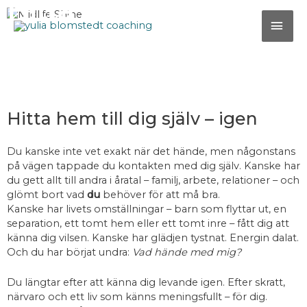
Hitta tillbaka till mig
Hoppa
HU
till
själv, vara glad och
innehåll
lycklig igen
Hitta hem till dig själv – igen
Du kanske inte vet exakt när det hände, men någonstans
på vägen tappade du kontakten med dig själv. Kanske har
du gett allt till andra i åratal – familj, arbete, relationer – och
glömt bort vad
du
behöver för att må bra.
Kanske har livets omställningar – barn som flyttar ut, en
separation, ett tomt hem eller ett tomt inre – fått dig att
känna dig vilsen. Kanske har glädjen tystnat. Energin dalat.
Och du har börjat undra:
Vad hände med mig?
Du längtar efter att känna dig levande igen. Efter skratt,
närvaro och ett liv som känns meningsfullt – för dig.