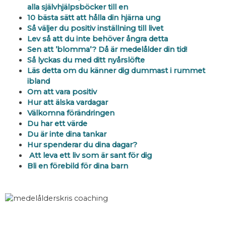
alla självhjälpsböcker till en
10 bästa sätt att hålla din hjärna ung
Så väljer du positiv inställning till livet
Lev så att du inte behöver ångra detta
Sen att ’blomma’? Då är medelålder din tid!
Så lyckas du med ditt nyårslöfte
Läs detta om du känner dig dummast i rummet
ibland
Om att vara positiv
Hur att älska vardagar
Välkomna förändringen
Du har ett värde
Du är inte dina tankar
Hur spenderar du dina dagar?
Att leva ett liv som är sant för dig
Bli en förebild för dina barn
Mer positivitet och