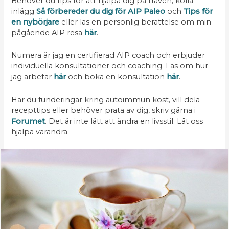
Behöver du tips för att hjälpa dig på traven, kolla
inlägg
Så förbereder du dig för AIP Paleo
och
Tips för
en nybörjare
eller läs en personlig berättelse om min
pågående AIP resa
här
.
Numera är jag en certifierad AIP coach och erbjuder
individuella konsultationer och coaching. Läs om hur
jag arbetar
här
och boka en konsultation
här
.
Har du funderingar kring autoimmun kost, vill dela
recepttips eller behöver prata av dig, skriv gärna i
Forumet
. Det är inte lätt att ändra en livsstil. Låt oss
hjälpa varandra.