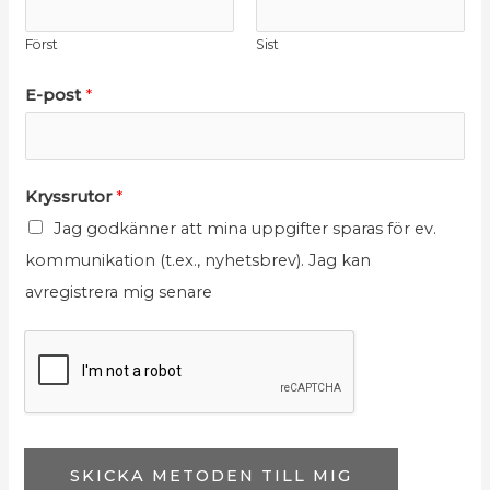
Först
Sist
E
E-post
*
-
p
o
E
Kryssrutor
*
s
-
Jag godkänner att mina uppgifter sparas för ev.
t
p
kommunikation (t.ex., nyhetsbrev). Jag kan
K
o
avregistrera mig senare
r
s
y
t
s
*
s
K
r
r
u
y
SKICKA METODEN TILL MIG