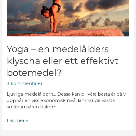
effektivt
botemedel?
Yoga – en medelålders
klyscha eller ett effektivt
botemedel?
3 kommentarer
Ljuvliga medelåldern… Dessa kan bli våra bästa år då vi
uppnår en viss ekonomisk nivå, lämnar de värsta
småbarnsåren bakom …
Läs mer »