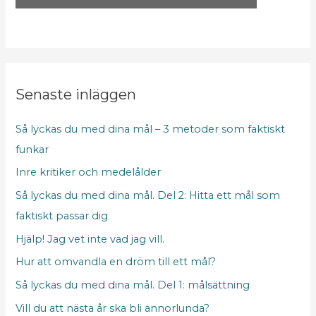
t
s
o
s
r
r
N
u
a
t
Senaste inläggen
m
o
n
Så lyckas du med dina mål – 3 metoder som faktiskt
r
funkar
Inre kritiker och medelålder
Så lyckas du med dina mål. Del 2: Hitta ett mål som
faktiskt passar dig
Hjälp! Jag vet inte vad jag vill.
Hur att omvandla en dröm till ett mål?
Så lyckas du med dina mål. Del 1: målsättning
Vill du att nästa år ska bli annorlunda?