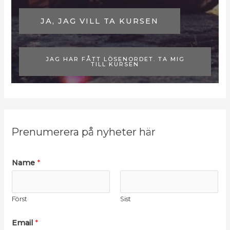
N
a
JA, JAG VILL TA KURSEN
m
n
JAG HAR FÅTT LÖSENORDET. TA MIG
TILL KURSEN
Prenumerera på nyheter här
Name
*
Först
Sist
Email
*