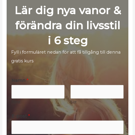
Lär dig nya vanor &
förändra din livsstil
i 6 steg
Fyll i formuläret nedan för att få tillgång till denna
gratis kurs
Namn
*
Först
Sist
E-post
*