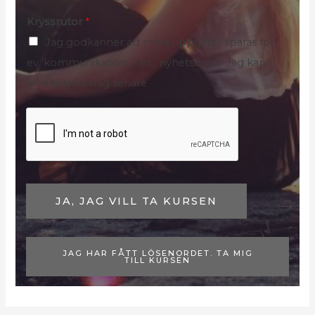
Kryssrutor
*
Jag godkänner att mina uppgifter sparas för
ev. kommunikation (t.ex., nyhetsbrev). Jag kan
avregistrera mig senare
JA, JAG VILL TA KURSEN
JAG HAR FÅTT LÖSENORDET. TA MIG
TILL KURSEN