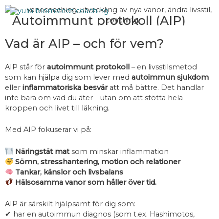
Hoppa
till
Autoimmunt protokoll (AIP)
innehåll
Vad är AIP – och för vem?
AIP står för
autoimmunt protokoll
– en livsstilsmetod
som kan hjälpa dig som lever med
autoimmun sjukdom
eller
inflammatoriska besvär
att må bättre. Det handlar
inte bara om vad du äter – utan om att stötta hela
kroppen och livet till läkning.
Med AIP fokuserar vi på:
Näringstät mat
som minskar inflammation
Sömn, stresshantering, motion och relationer
Tankar, känslor och livsbalans
Hälsosamma vanor som håller över tid.
AIP är särskilt hjälpsamt för dig som:
✔ har en autoimmun diagnos (som t.ex. Hashimotos,