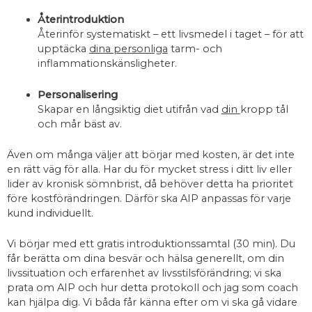
Återintroduktion
Återinför systematiskt – ett livsmedel i taget – för att
upptäcka
dina personliga
tarm- och
inflammationskänsligheter.
Personalisering
Skapar en långsiktig diet utifrån vad
din
kropp tål
och mår bäst av.
Även om många väljer att börjar med kosten, är det inte
en rätt väg för alla. Har du för mycket stress i ditt liv eller
lider av kronisk sömnbrist, då behöver detta ha prioritet
före kostförändringen. Därför ska AIP anpassas för varje
kund individuellt.
Vi börjar med ett gratis introduktionssamtal (30 min). Du
får berätta om dina besvär och hälsa generellt, om din
livssituation och erfarenhet av livsstilsförändring; vi ska
prata om AIP och hur detta protokoll och jag som coach
kan hjälpa dig. Vi båda får känna efter om vi ska gå vidare