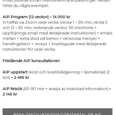
Priset justeras utifrån ovanbeskrivna anpassningar. Nedan
hittar du några exempel:
AIP Program (12 veckor) – 14 000 kr
Vi träffas via Zoom varje vecka (vecka 1 – 90 min, vecka 5
och 12 – 60 min, resterande veckor 30 min/möte +
uppföljnings email med detaljerade instruktioner) + emails
mellan + extra stöd vid behov + veckovisa menyer +
handlingslistor + recept + livsstilsguide med detaljerade
instruktioner för varje vecka.
Fristående AIP konsultationer:
AIP uppstart
(kost och livsstilsrådgivning + läsmaterial) (2
tim)
– 2 495 kr
AIP felsök
(60-90 min + analys av inskickad information)
–
2 145 kr
BOKA GRATIS INTRODUKTIONSSAMTAL OM AIP