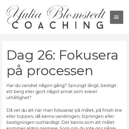
Hoppa
HU
till
innehåll
Inläggsnavigering
Dag 26: Fokusera
på processen
Har du vandrat någon gång? Sprungit långt, bestigit
ett berg eller gjort något annat som kräver
uthållighet?
Då vet du att när man fokuserar på målet, på finish line
eller toppen, då känns vandringen, löpningen eller
bestigningen outhärdligt. Det känns som att målet
kommer aldrig närmare. Som om du inte gör några