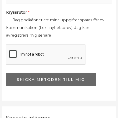
u
o
Kryssrutor
*
t
s
Jag godkänner att mina uppgifter sparas för ev.
o
t
kommunikation (t.ex., nyhetsbrev). Jag kan
r
K
avregistrera mig senare
*
r
y
s
s
r
u
SKICKA METODEN TILL MIG
t
o
r