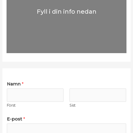
Fyll i din info nedan
*
N
Namn
*
K
a
r
m
Först
Sist
y
n
s
E
E-post
*
s
-
r
p