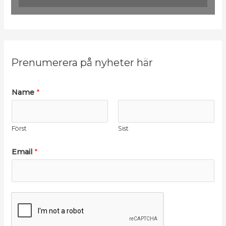
u
t
o
r
Prenumerera på nyheter här
Name
*
Först
Sist
*
Email
*
N
a
m
e
N