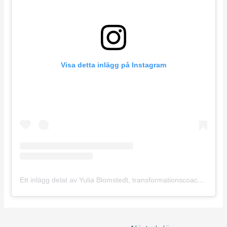
Visa detta inlägg på Instagram
Ett inlägg delat av Yulia Blomstedt, transformationscoach (@yulia.blomstedt)