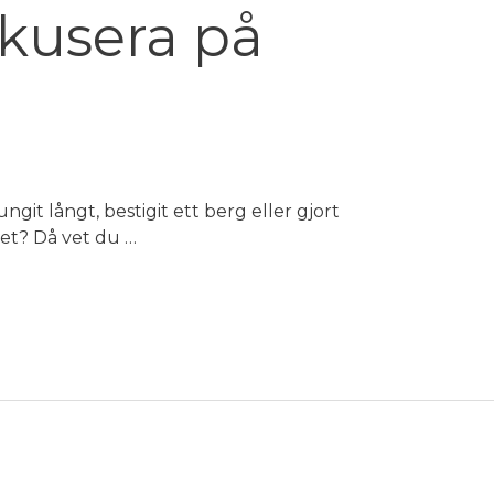
kusera på
it långt, bestigit ett berg eller gjort
et? Då vet du …