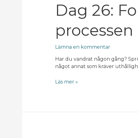
Dag
Dag 26: Fo
26:
Fokusera
processen
på
processen
Lämna en kommentar
Har du vandrat någon gång? Sprung
något annat som kräver uthålligh
Läs mer »