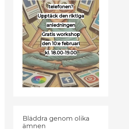
telefonen?
Upptäck den riktiga
anledningen
Gratis workshop
den 10:e februari
kl. 18.00-19.00
Bläddra genom olika
ämnen