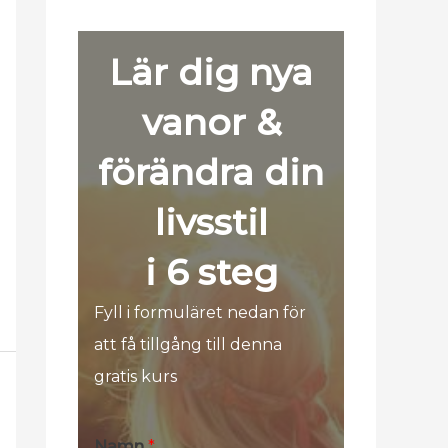
Lär dig nya
vanor &
förändra din
livsstil
i 6 steg
Fyll i formuläret nedan för
att få tillgång till denna
gratis kurs
Namn
*