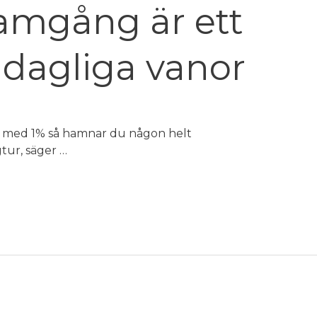
amgång är ett
v dagliga vanor
t med 1% så hamnar du någon helt
gtur, säger …