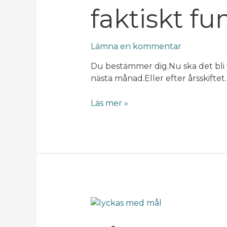
faktiskt fu
Lämna en kommentar
Du bestämmer dig.Nu ska det bli 
nästa månad.Eller efter årsskifte
Läs mer »
Så
lyckas
du