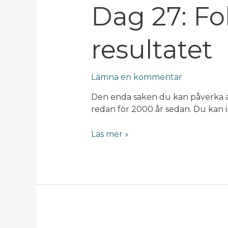
Dag
Dag 27: Fo
27:
Fokusera
resultatet
inte
på
resultatet
Lämna en kommentar
Den enda saken du kan påverka är 
redan för 2000 år sedan. Du kan i
Läs mer »