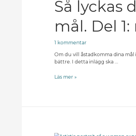
Så lyckas 
med
dina
mål. Del 1
mål.
Del
1:
1 kommentar
målsättning
Om du vill åstadkomma dina mål i
bättre. I detta inlägg ska …
Läs mer »