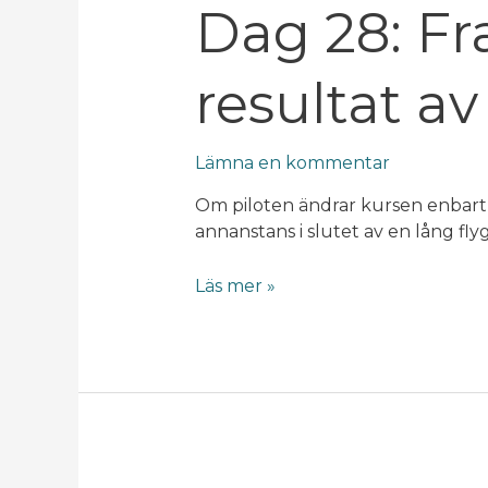
Dag
Dag 28: Fr
28:
Framgång
resultat a
är
ett
resultat
Lämna en kommentar
av
dagliga
Om piloten ändrar kursen enbar
vanor
annanstans i slutet av en lång fly
Läs mer »