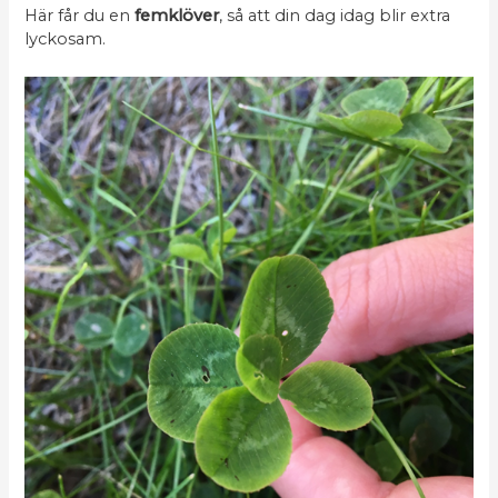
Här får du en
femklöver
, så att din dag idag blir extra
lyckosam.