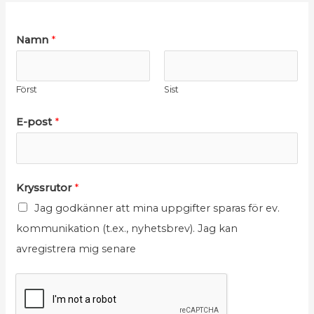
K
K
Namn
*
r
r
y
y
Först
Sist
s
s
s
s
E-post
*
r
r
u
u
t
t
Kryssrutor
*
o
o
Jag godkänner att mina uppgifter sparas för ev.
r
r
kommunikation (t.ex., nyhetsbrev). Jag kan
N
E
avregistrera mig senare
a
-
m
p
n
o