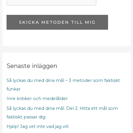
*
s
t
N
SKICKA METODEN TILL MIG
a
m
n
Senaste inläggen
Så lyckas du med dina mål – 3 metoder som faktiskt
funkar
Inre kritiker och medelålder
Så lyckas du med dina mål. Del 2: Hitta ett mål som
faktiskt passar dig
Hjälp! Jag vet inte vad jag vill.