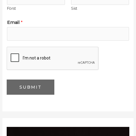
Först
Sist
*
Email
*
E
m
a
i
l
N
a
SUBMIT
m
e