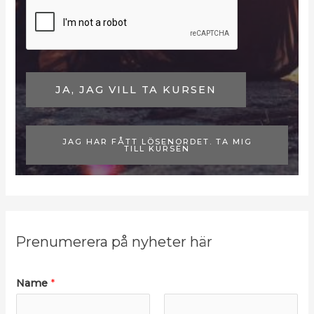
n
JA, JAG VILL TA KURSEN
JAG HAR FÅTT LÖSENORDET. TA MIG
TILL KURSEN
Prenumerera på nyheter här
Name
*