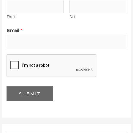
N
a
Först
Sist
m
e
Email
*
*
SUBMIT