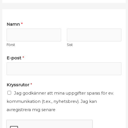
N
E
Namn
*
a
-
m
p
Först
Sist
n
o
E
s
E-post
*
-
t
p
*
o
E
Kryssrutor
*
s
-
Jag godkänner att mina uppgifter sparas för ev.
t
p
kommunikation (t.ex., nyhetsbrev). Jag kan
K
o
avregistrera mig senare
r
s
y
t