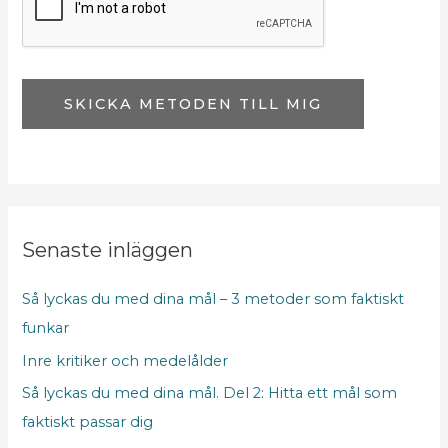
s
s
r
u
SKICKA METODEN TILL MIG
t
o
r
Senaste inläggen
Så lyckas du med dina mål – 3 metoder som faktiskt
funkar
Inre kritiker och medelålder
Så lyckas du med dina mål. Del 2: Hitta ett mål som
faktiskt passar dig