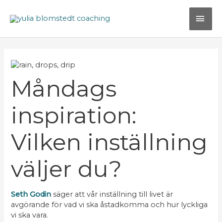
Hoppa
HU
till
innehåll
Inläggsnavigering
Måndags
inspiration:
Vilken inställning
väljer du?
Seth Godin
säger att vår inställning till livet är
avgörande för vad vi ska åstadkomma och hur lyckliga
vi ska vara.