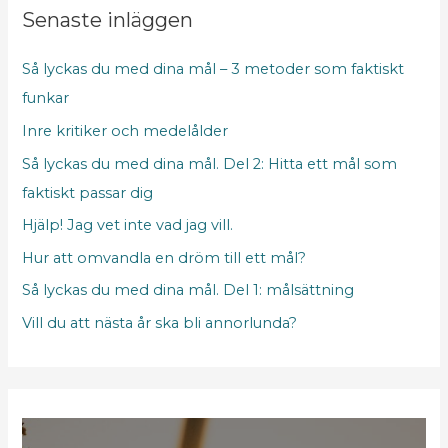
s
Senaste inläggen
r
Så lyckas du med dina mål – 3 metoder som faktiskt
u
funkar
t
Inre kritiker och medelålder
o
r
Så lyckas du med dina mål. Del 2: Hitta ett mål som
faktiskt passar dig
Hjälp! Jag vet inte vad jag vill.
Hur att omvandla en dröm till ett mål?
Så lyckas du med dina mål. Del 1: målsättning
Vill du att nästa år ska bli annorlunda?