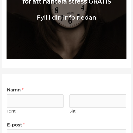
för att hantera stress GRATIS
Fyll i din info nedan
Namn
*
Först
Sist
*
E-post
*
*