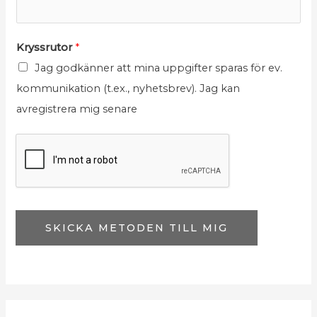
K
r
N
Kryssrutor
*
y
a
Jag godkänner att mina uppgifter sparas för ev.
s
m
kommunikation (t.ex., nyhetsbrev). Jag kan
s
n
avregistrera mig senare
r
E
u
-
t
p
o
o
r
s
t
SKICKA METODEN TILL MIG
K
r
y
s