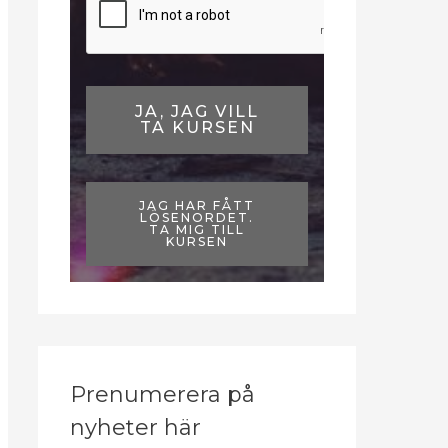
JA, JAG VILL
TA KURSEN
JAG HAR FÅTT
LÖSENORDET.
TA MIG TILL
KURSEN
Prenumerera på
nyheter här