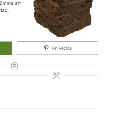
lömma att
klad.
Pin Recipe