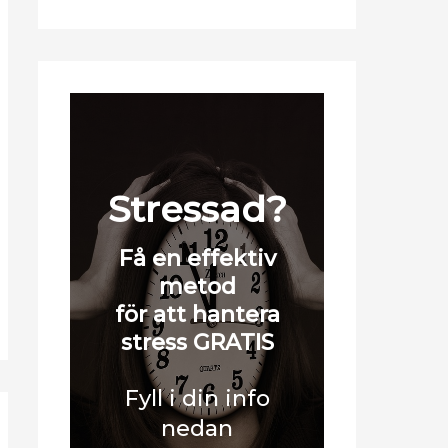
l
Stressad?
Få en effektiv
metod
för att hantera
stress GRATIS
Fyll i din info
nedan