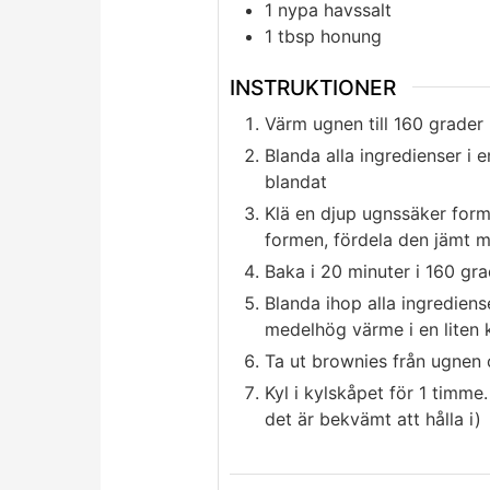
1
nypa
havssalt
1
tbsp
honung
INSTRUKTIONER
Värm ugnen till 160 grader
Blanda alla ingredienser i en
blandat
Klä en djup ugnssäker for
formen, fördela den jämt 
Baka i 20 minuter i 160 gra
Blanda ihop alla ingredien
medelhög värme i en liten k
Ta ut brownies från ugnen o
Kyl i kylskåpet för 1 timme.
det är bekvämt att hålla i)