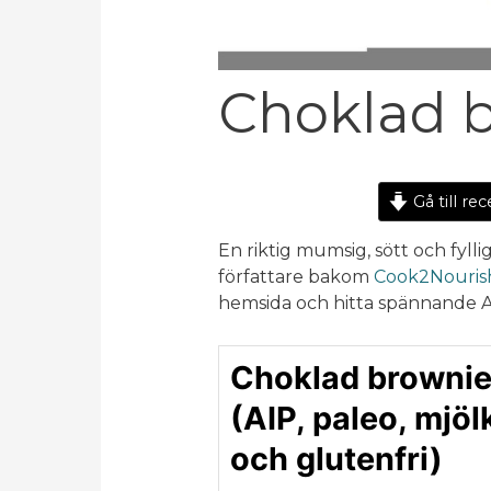
Choklad b
Gå till re
En riktig mumsig, sött och fyll
författare bakom
Cook2Nouris
hemsida och hitta spännande AIP
Choklad browni
(AIP, paleo, mjöl
och glutenfri)