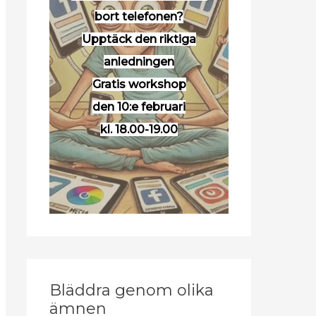
bort telefonen?
Upptäck den riktiga
anledningen
Gratis workshop
den 10:e februari
kl. 18.00-19.00
Bläddra genom olika
ämnen