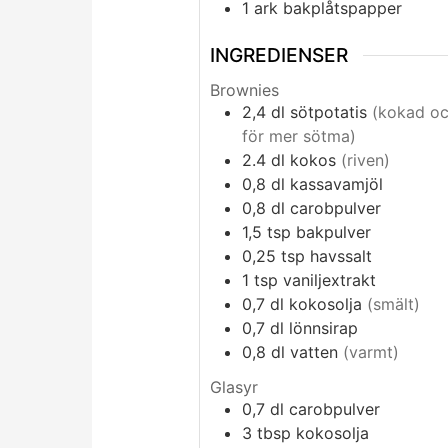
1 ark bakplåtspapper
INGREDIENSER
Brownies
2,4
dl
sötpotatis
(kokad o
för mer sötma)
2.4
dl
kokos
(riven)
0,8
dl
kassavamjöl
0,8
dl
carobpulver
1,5
tsp
bakpulver
0,25
tsp
havssalt
1
tsp
vaniljextrakt
0,7
dl
kokosolja
(smält)
0,7
dl
lönnsirap
0,8
dl
vatten
(varmt)
Glasyr
0,7
dl
carobpulver
3
tbsp
kokosolja