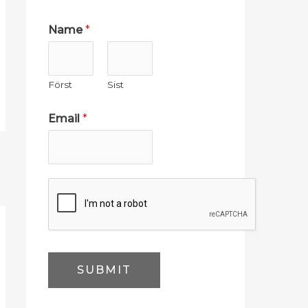
E
Name
*
m
a
Först
Sist
i
l
Email
*
N
a
m
e
E
m
a
SUBMIT
i