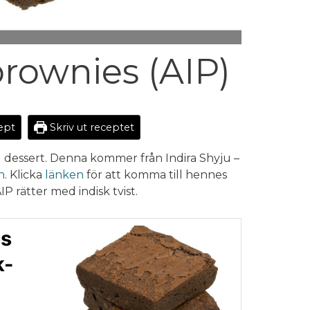
rownies (AIP)
cept
Skriv ut receptet
ig dessert. Denna kommer från Indira Shyju –
h
. Klicka
länken
för att komma till hennes
 rätter med indisk tvist.
es
k-