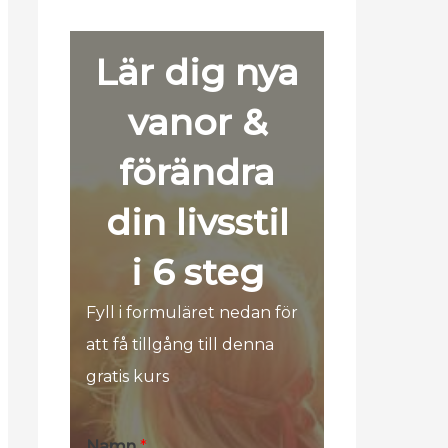
Lär dig nya
vanor &
förändra
din livsstil
i 6 steg
Fyll i formuläret nedan för
att få tillgång till denna
gratis kurs
Namn
*