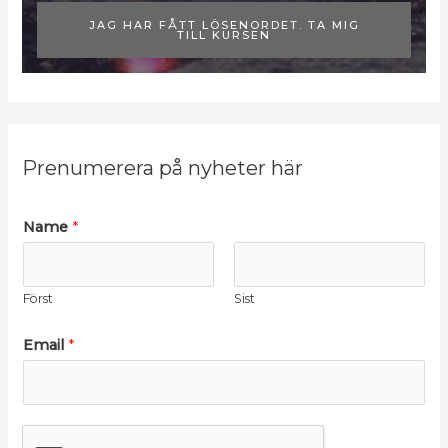
JAG HAR FÅTT LÖSENORDET. TA MIG
TILL KURSEN
Prenumerera på nyheter här
N
Name
*
a
m
Först
Sist
e
E
Email
*
m
a
i