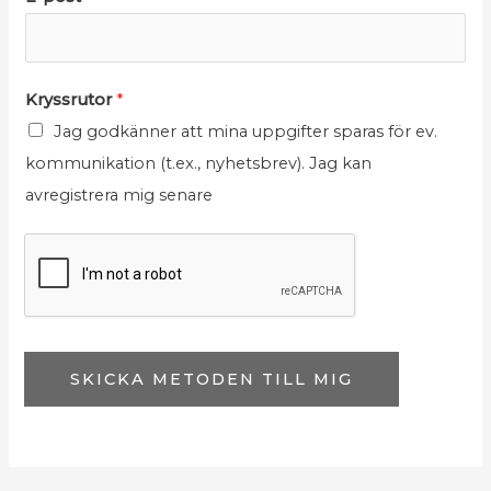
N
N
Kryssrutor
*
a
a
Jag godkänner att mina uppgifter sparas för ev.
m
m
kommunikation (t.ex., nyhetsbrev). Jag kan
n
n
avregistrera mig senare
*
E
N
-
a
p
m
o
n
s
t
SKICKA METODEN TILL MIG
K
r
y