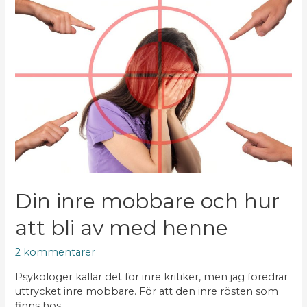
inre
mobbare
och
hur
att
bli
av
med
henne
Din inre mobbare och hur
att bli av med henne
2 kommentarer
Psykologer kallar det för inre kritiker, men jag föredrar
uttrycket inre mobbare. För att den inre rösten som
finns hos …