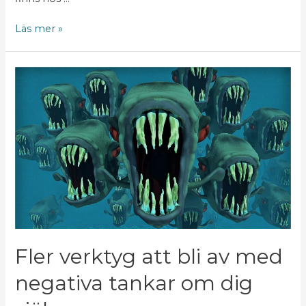
Läs mer »
Fler
verktyg
att
bli
av
med
negativa
tankar
om
dig
själv
Fler verktyg att bli av med
negativa tankar om dig