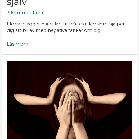
själv
3 kommentarer
I förra inlägget har vi lärt ut två tekniker som hjälper
dig att bli av med negativa tankar om dig …
Läs mer »
Övning:
Så
blir
du
av
med
negativa
tankar
om
dig
själv