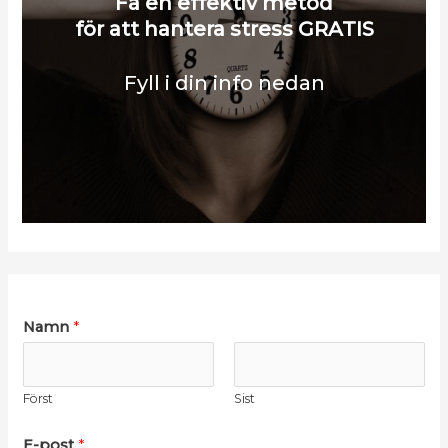
Få en effektiv metod
för att hantera stress GRATIS
Fyll i din info nedan
Namn
*
Först
Sist
E-post
*