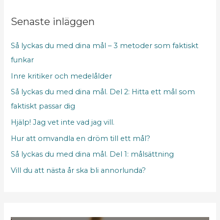
s
s
Senaste inläggen
r
Så lyckas du med dina mål – 3 metoder som faktiskt
u
funkar
t
Inre kritiker och medelålder
o
r
Så lyckas du med dina mål. Del 2: Hitta ett mål som
faktiskt passar dig
Hjälp! Jag vet inte vad jag vill.
Hur att omvandla en dröm till ett mål?
Så lyckas du med dina mål. Del 1: målsättning
Vill du att nästa år ska bli annorlunda?