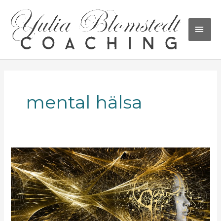
Hoppa
HU
till
innehåll
mental hälsa