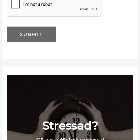
l
*
SUBMIT
Stressad?