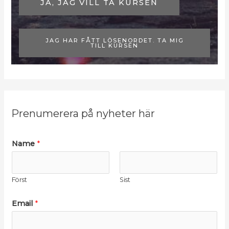
JA, JAG VILL TA KURSEN
n
JAG HAR FÅTT LÖSENORDET. TA MIG
TILL KURSEN
Prenumerera på nyheter här
Name
*
Först
Sist
*
Email
*
E
m