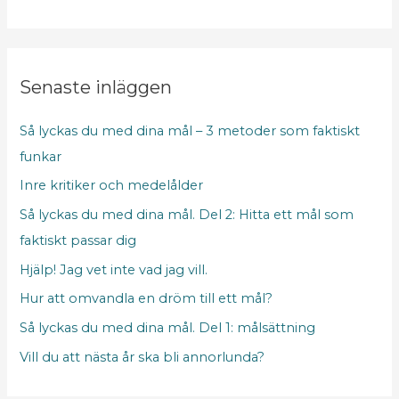
t
a
o
m
r
n
E
Senaste inläggen
-
Så lyckas du med dina mål – 3 metoder som faktiskt
p
funkar
o
Inre kritiker och medelålder
s
t
Så lyckas du med dina mål. Del 2: Hitta ett mål som
faktiskt passar dig
Hjälp! Jag vet inte vad jag vill.
Hur att omvandla en dröm till ett mål?
Så lyckas du med dina mål. Del 1: målsättning
Vill du att nästa år ska bli annorlunda?