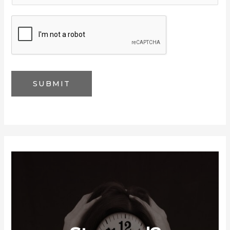
a
i
l
*
SUBMIT