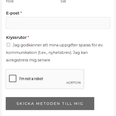
Först
Sist
N
E-post
*
a
m
n
N
Kryssrutor
*
K
a
Jag godkänner att mina uppgifter sparas för ev.
r
m
kommunikation (t.ex., nyhetsbrev). Jag kan
y
n
avregistrera mig senare
s
K
s
r
r
y
u
s
t
s
o
r
SKICKA METODEN TILL MIG
r
u
N