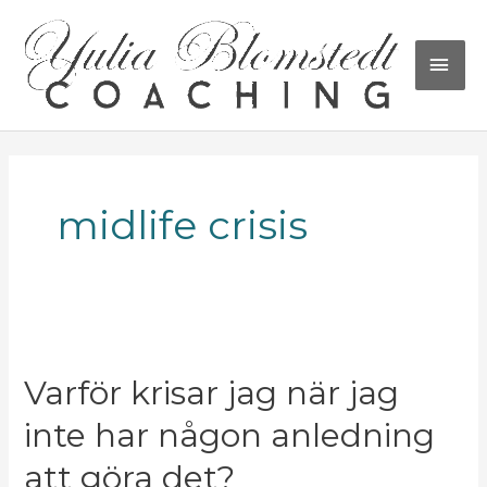
Hoppa
HU
till
innehåll
midlife crisis
Varför krisar jag när jag
inte har någon anledning
att göra det?