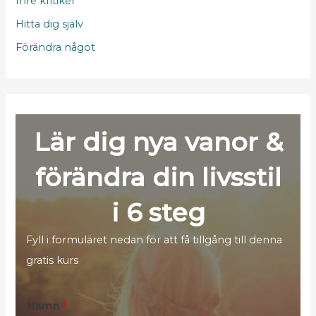
Inre kritiker
Hitta dig själv
Förändra något
Lär dig nya vanor &
förändra din livsstil
i 6 steg
Fyll i formuläret nedan för att få tillgång till denna
gratis kurs
K
Namn
*