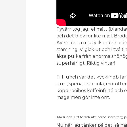
Tyvärr tog jag fel mått (bland
och det blev för lite mjöl. Bröd
Även detta misslyckande har in
stämning. Vi gick ut och i två 
åkte pulka från enorma snöhöga
superhärligt. Riktig vinter!
Till lunch var det kycklingbitar
slut), spenat, ruccola, morötte
kopp rooibos koffeinfri té och 
mage men gör inte ont.
AIP lunch. Ett försök att introducera färg p
Nu när jag tänker på det, så ha