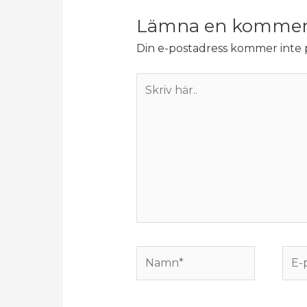
Lämna en kommen
Din e-postadress kommer inte p
Skriv
här..
Namn*
E-
post