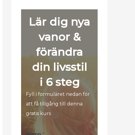
Lär dig nya
vanor &
förändra
din livsstil
i 6 steg
Fyll i formuläret nedan för
att få tillgång till denna
gratis kurs
*
Namn
*