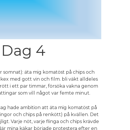
 Dag 4
ar somnat): äta mig komatöst på chips och
kex med gott vin och film. bli väkt alldeles
rtrött i ett par timmar, försöka vakna genom
måttingar som vill något var femte minut.
 Jag hade ambition att äta mig komatöst på
lingor och chips på renkött) på kvällen. Det
ligt. Varje nöt, varje flinga och chips krävde
är mina käkar började protestera efter en