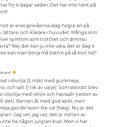
ar för 6 dagar sedan. Det har inte hänt på
ont!
mot är energinivåerna idag högre än på
e, lättare, och klarare i huvudet. Många som
river symtom som trötthet och dimma i
a? Nej, det kan ju inte vara, det är dag 4
Inte kan man börja må bättre på så kort tid?
de gott
rad i olivolja (2 msk) med gurkmeja,
, och salt (1 tsk av varje). Som sidorätt blev
i olivolja med vitlök och havssalt (resten av
till det). Barnen åt med god aptit, men
a gjorde laxen lite väl ’fiskig’. Nu är det
nen. Jag vet, jag vet, det är mitten av
 inte ha någon julgran kvar. Men vi har