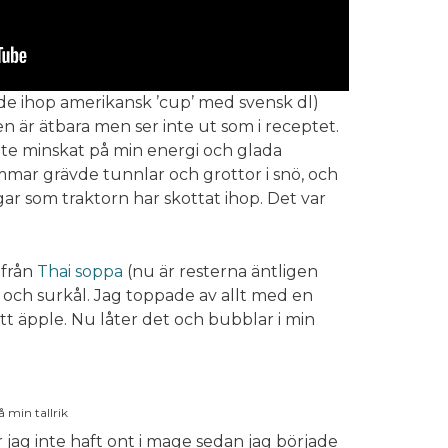
ade ihop amerikansk ’cup’ med svensk dl)
en är ätbara men ser inte ut som i receptet.
te minskat på min energi och glada
timmar grävde tunnlar och grottor i snö, och
r som traktorn har skottat ihop. Det var
 från
Thai soppa
(nu är resterna äntligen
r och surkål. Jag toppade av allt med en
ett äpple. Nu låter det och bubblar i min
å min tallrik
r jag inte haft ont i mage sedan jag började