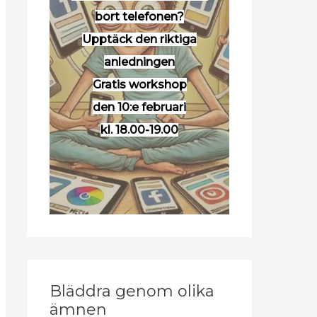
bort telefonen?
Upptäck den riktiga
anledningen
Gratis workshop
den 10:e februari
kl. 18.00-19.00
Bläddra genom olika
ämnen