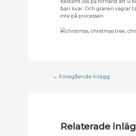
bestämt oss på förhand att vi 
barr kvar. Och granen vägrar t
inte på processen.
←
Föregående Inlägg
Relaterade inlä