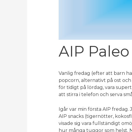
AIP Paleo
Vanlig fredag (efter att barn h
popcorn, alternativt på ost och 
för tidigt på lördag, vara supe
att stirra i telefon och serva s
Igår var min första AIP fredag.
AIP snacks (tigernötter, kokosf
visade sig vara fullständigt omöj
hur många tuggor som helst. N