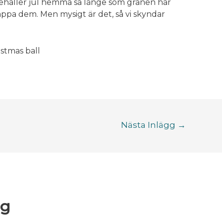
behåller jul hemma så länge som granen har
appa dem. Men mysigt är det, så vi skyndar
Nästa Inlägg
→
gg