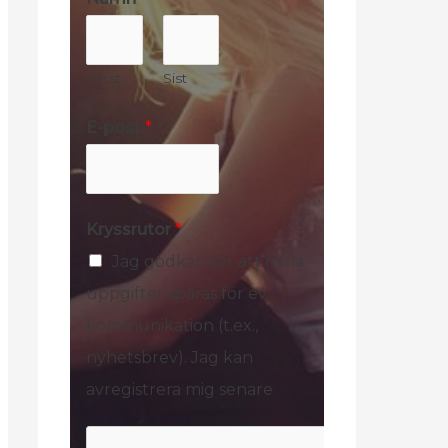
*
*
Först
Sist
E-post
*
Kryssrutor
*
Jag godkänner att mina
uppgifter sparas för ev.
kommunikation (t.ex.,
nyhetsbrev). Jag kan
avregistrera mig senare