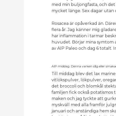
med min buljongfasta, och det v
mycket länge. Sex dagar utan 
Rosacea är opåverkad än. Däre
flera år. Jag känner mig gladar
har inflammation i tarmar besk
huvudet. Börjar mina symtom avt
av AIP Paleo och dag 6 totalt. 
AIP middag. Denna varken såg eller smaka
Till middag blev det lax marine
vitlökspulver, lökpulver, oregano
det broccoli och blomkål stekta 
familjen fick också potatismos 
maken och jag tyckte att gurkmej
myskväll med alla framför julgra
januari och anständiga hem ska