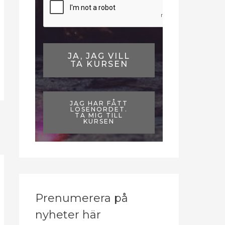
JA, JAG VILL
TA KURSEN
JAG HAR FÅTT
LÖSENORDET.
TA MIG TILL
KURSEN
Prenumerera på
nyheter här