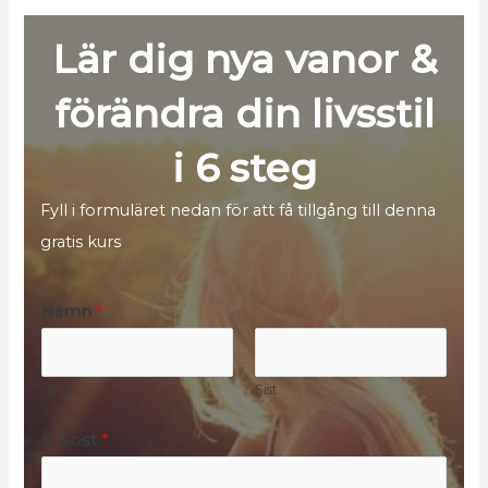
Lär dig nya vanor &
förändra din livsstil
i 6 steg
Fyll i formuläret nedan för att få tillgång till denna
gratis kurs
*
Namn
*
K
r
Först
Sist
y
s
E-post
*
s