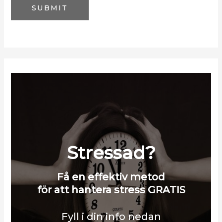
SUBMIT
i
l
Stressad?
Få en effektiv metod
för att hantera stress GRATIS
Fyll i din info nedan