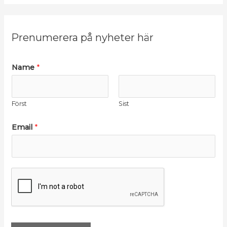
Prenumerera på nyheter här
N
Name
*
a
m
Först
Sist
e
E
Email
*
m
a
i
l
E
m
a