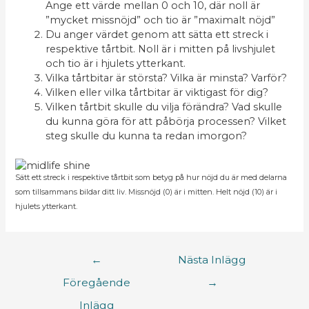
Ange ett värde mellan 0 och 10, där noll är
”mycket missnöjd” och tio är ”maximalt nöjd”
Du anger värdet genom att sätta ett streck i
respektive tårtbit. Noll är i mitten på livshjulet
och tio är i hjulets ytterkant.
Vilka tårtbitar är största? Vilka är minsta? Varför?
Vilken eller vilka tårtbitar är viktigast för dig?
Vilken tårtbit skulle du vilja förändra? Vad skulle
du kunna göra för att påbörja processen? Vilket
steg skulle du kunna ta redan imorgon?
Sätt ett streck i respektive tårtbit som betyg på hur nöjd du är med delarna
som tillsammans bildar ditt liv. Missnöjd (0) är i mitten. Helt nöjd (10) är i
hjulets ytterkant.
←
Nästa Inlägg
Föregående
→
Inlägg