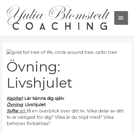
Hoppa
HU
till
innehåll
Inläggsnavigering
Övning:
Livshjulet
Kapitel
:
Lär känna dig själv
Övning
:
Livshjulet
Syfte:
att
få en överblick över ditt liv. Vilka delar av ditt
liv är viktigast för dig? Vilka är du nöjd med? Vilka
behöver förbättras?