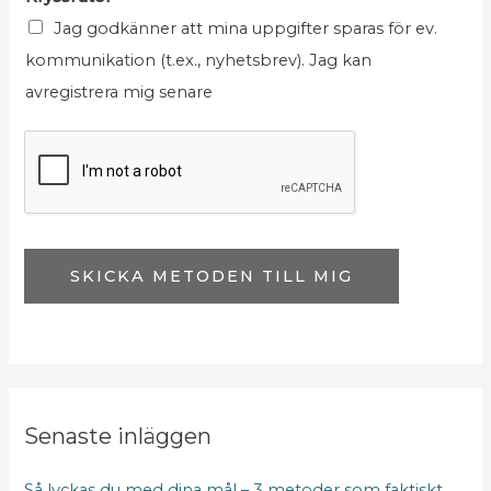
s
s
Jag godkänner att mina uppgifter sparas för ev.
r
t
kommunikation (t.ex., nyhetsbrev). Jag kan
u
K
avregistrera mig senare
t
r
o
y
r
s
N
s
a
r
m
u
SKICKA METODEN TILL MIG
n
t
o
r
Senaste inläggen
Så lyckas du med dina mål – 3 metoder som faktiskt