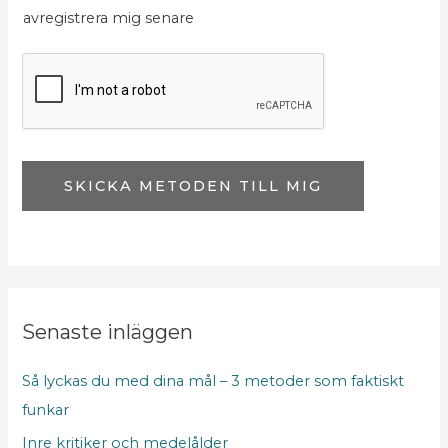
o
avregistrera mig senare
r
s
u
t
t
*
o
N
r
a
N
m
SKICKA METODEN TILL MIG
a
n
m
n
Senaste inläggen
Så lyckas du med dina mål – 3 metoder som faktiskt
funkar
Inre kritiker och medelålder