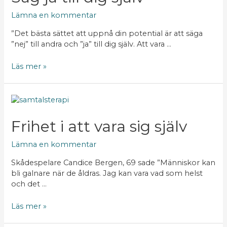
dig
själv
Lämna en kommentar
”Det bästa sättet att uppnå din potential är att säga
”nej” till andra och ”ja” till dig själv. Att vara …
Läs mer »
Frihet
i
att
Frihet i att vara sig själv
vara
sig
Lämna en kommentar
själv
Skådespelare Candice Bergen, 69 sade ”Människor kan
bli galnare när de åldras. Jag kan vara vad som helst
och det …
Läs mer »