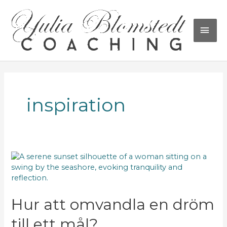
Hoppa
HU
till
innehåll
Sidnumrering
för
inlägg
inspiration
Hur
att
omvandla
en
dröm
Hur att omvandla en dröm
till
till ett mål?
ett