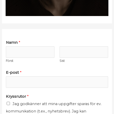
E
Namn
*
-
p
Först
Sist
o
s
E-post
*
t
K
r
E
Kryssrutor
*
y
-
Jag godkänner att mina uppgifter sparas för ev.
s
p
kommunikation (t.ex., nyhetsbrev). Jag kan
s