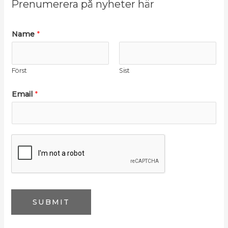
Prenumerera på nyheter här
Name
*
Först
Sist
N
Email
*
a
m
e
*
*
SUBMIT