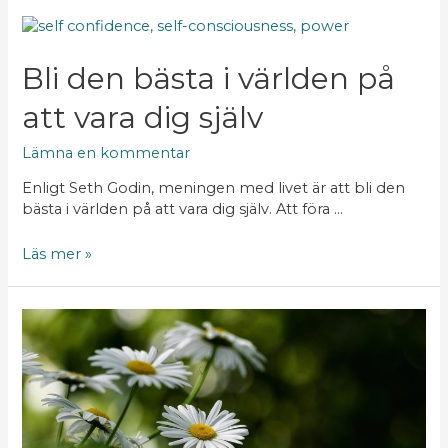
Bli
den
bästa
Bli den bästa i världen på
i
att vara dig själv
världen
på
att
Lämna en kommentar
vara
Enligt Seth Godin, meningen med livet är att bli den
dig
bästa i världen på att vara dig själv. Att föra …
själv
Läs mer »
Hur
spenderar
du
dina
dagar?