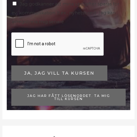
Jag godkänner att mina uppgifter sparas för
s
ev. kommunikation (t.ex., nyhetsbrev). Jag kan
r
avregistrera mig senare
u
t
o
r
*
JA, JAG VILL TA KURSEN
JAG HAR FÅTT LÖSENORDET. TA MIG
TILL KURSEN