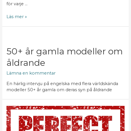
för varje …
Läs mer »
50+ år gamla modeller om
åldrande
Lämna en kommentar
En härlig intervju på engelska med flera världskända
modeller 50+ år gamla om deras syn på åldrande
Orealistiska
förväntningar
på
sig