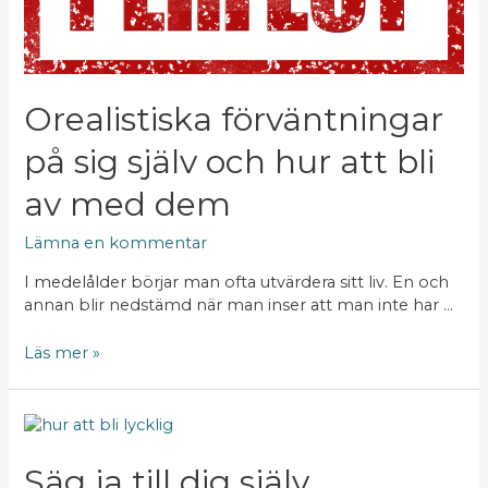
själv
och
hur
att
bli
Orealistiska förväntningar
av
med
på sig själv och hur att bli
dem
av med dem
Lämna en kommentar
I medelålder börjar man ofta utvärdera sitt liv. En och
annan blir nedstämd när man inser att man inte har …
Läs mer »
Säg
ja
till
Säg ja till dig själv