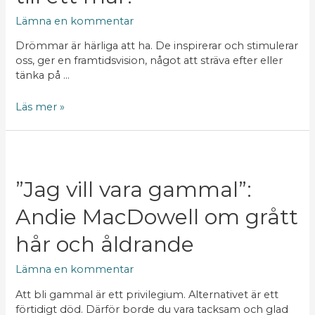
mål?
Lämna en kommentar
Drömmar är härliga att ha. De inspirerar och stimulerar
oss, ger en framtidsvision, något att sträva efter eller
tänka på …
Läs mer »
”Jag
vill
vara
”Jag vill vara gammal”:
gammal”:
Andie MacDowell om grått
Andie
MacDowell
hår och åldrande
om
grått
Lämna en kommentar
hår
och
Att bli gammal är ett privilegium. Alternativet är ett
åldrande
förtidigt död. Därför borde du vara tacksam och glad