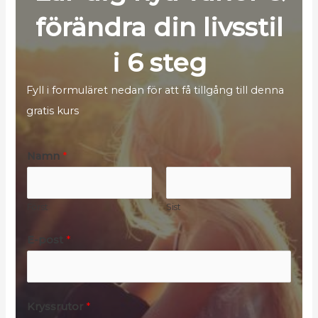
förändra din livsstil
i 6 steg
Fyll i formuläret nedan för att få tillgång till denna
gratis kurs
Namn
*
Först
Sist
*
E-post
*
K
r
y
Kryssrutor
*
s