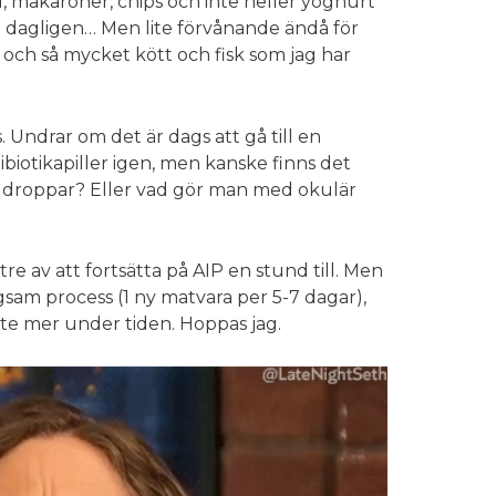
d, makaroner, chips och inte heller yoghurt
st dagligen… Men lite förvånande ändå för
och så mycket kött och fisk som jag har
 Undrar om det är dags att gå till en
ibiotikapiller igen, men kanske finns det
ka droppar? Eller vad gör man med okulär
e av att fortsätta på AIP en stund till. Men
gsam process (1 ny matvara per 5-7 dagar),
lite mer under tiden. Hoppas jag.