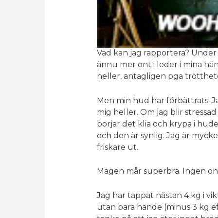
Vad kan jag rapportera? Under 
ännu mer ont i leder i mina hä
heller, antagligen pga trötthete
Men min hud har förbättrats! Ja
mig heller. Om jag blir stressad
börjar det klia och krypa i hud
och den är synlig. Jag är myck
friskare ut.
Magen mår superbra. Ingen ont,
Jag har tappat nästan 4 kg i vik
utan bara hände (minus 3 kg eft