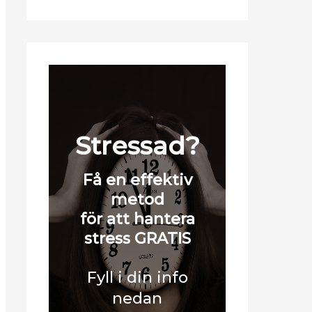
Stressad?
Få en effektiv
metod
för att hantera
stress GRATIS
Fyll i din info
nedan