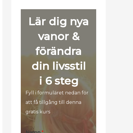
Lär dig nya
vanor &
förändra
din livsstil
i 6 steg
Fyll i formuläret nedan för
att få tillgång till denna
gratis kurs
K
Namn
*