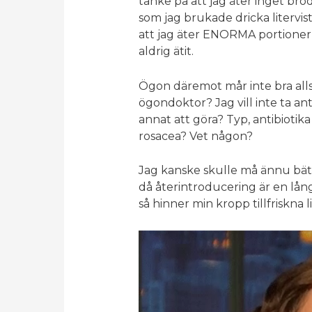
tanke på att jag äter inget brö
som jag brukade dricka litervi
att jag äter ENORMA portioner 
aldrig ätit.
Ögon däremot mår inte bra alls.
ögondoktor? Jag vill inte ta ant
annat att göra? Typ, antibioti
rosacea? Vet någon?
Jag kanske skulle må ännu bättr
då återintroducering är en lån
så hinner min kropp tillfriskna 