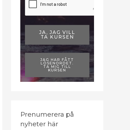
JA, JAG VILL
TA KURSEN
JAG HAR FÅTT
LÖSENORDET.
TA MIG TILL
KURSEN
Prenumerera på
nyheter här