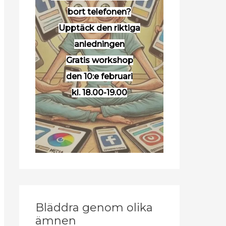
bort telefonen?
Upptäck den riktiga
anledningen
Gratis workshop
den 10:e februari
kl. 18.00-19.00
Bläddra genom olika
ämnen